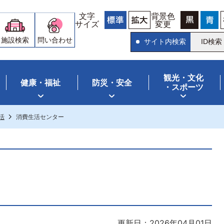
文字
背景色
サイズ
変更
施設検索
問い合わせ
サイト内検索
ID検索
観光・文化
健康・福祉
防災・安全
・スポーツ
活
消費生活センター
更新日：2026年04月01日