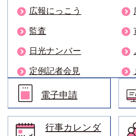
ら
広報にっこう
の
監査
お
知
日光ナンバー
ら
定例記者会見
せ
電子申請
有料広告
未来へのメッセー
行事カレンダ
ジを発送します！