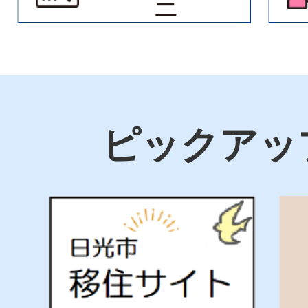
ー
選挙
ピックアッ
2
3
枚
枚
目
目