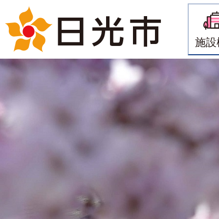
施設
2
枚
目
の
ス
ラ
イ