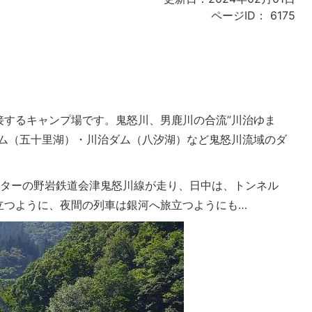
ページID：
6175
接するキャンプ場です。鬼怒川、男鹿川の合流”川治ゆま
ダム（五十里湖）・川治ダム（八汐湖）など鬼怒川流域のダ
クターの野岩鉄道会津鬼怒川線が走り、日中は、トンネル
立つように、夜間の列車は銀河へ旅立つようにも…