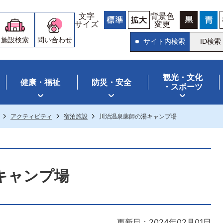
文字
背景色
サイズ
変更
施設検索
問い合わせ
サイト内検索
ID検索
観光・文化
健康・福祉
防災・安全
・スポーツ
アクティビティ
宿泊施設
川治温泉薬師の湯キャンプ場
キャンプ場
更新日：2024年02月01日