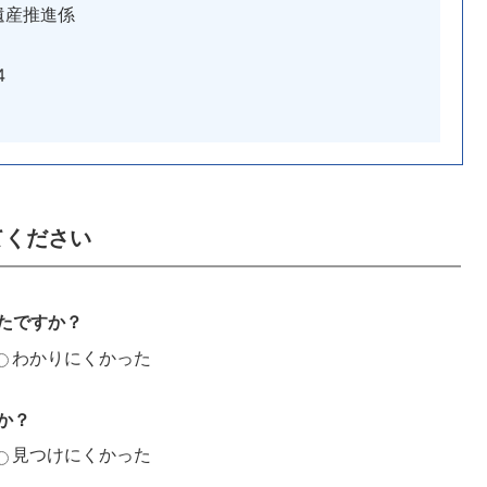
遺産推進係
4
てください
たですか？
わかりにくかった
か？
見つけにくかった