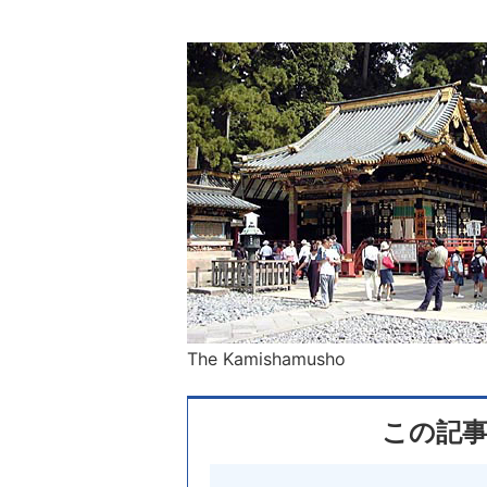
The Kamishamusho
この記