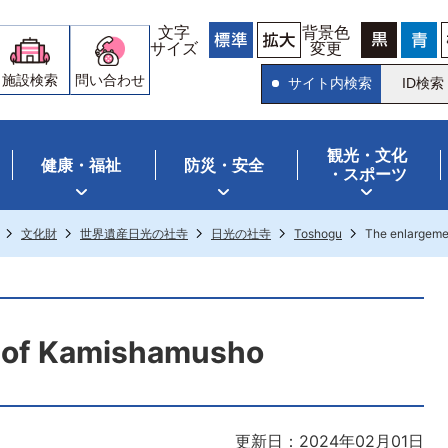
文字
背景色
サイズ
変更
施設検索
問い合わせ
サイト内検索
ID検索
観光・文化
健康・福祉
防災・安全
・スポーツ
文化財
世界遺産日光の社寺
日光の社寺
Toshogu
The enlargeme
 of Kamishamusho
更新日：2024年02月01日