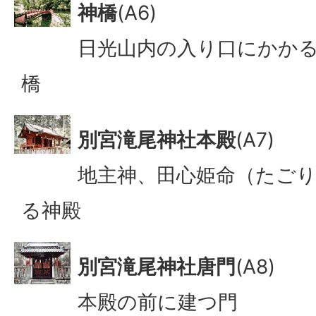
神橋
(A6)
日光山内の入り口にかか
橋
別宮滝尾神社本殿
(A7)
地主神、田心姫命（たご
る神殿
別宮滝尾神社唐門
(A8)
本殿の前に建つ門