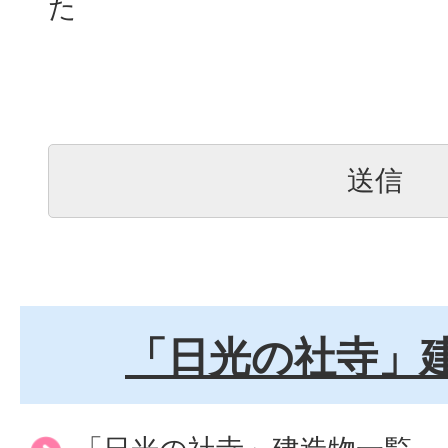
た
「日光の社寺」