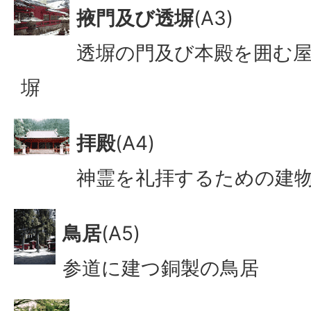
掖門及び透塀
(A3)
透塀の門及び本殿を囲む
塀
拝殿
(A4)
神霊を礼拝するための建
鳥居
(A5)
参道に建つ銅製の鳥居