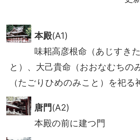
本殿
(A1)
味耜高彦根命（あじすき
と）、大己貴命（おおなむちの
（たごりひめのみこと）を祀る
唐門
(A2)
本殿の前に建つ門