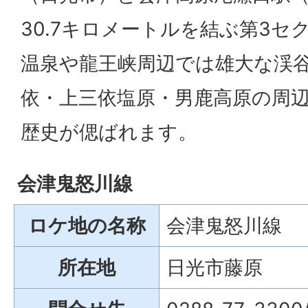
30.7キロメートルを結ぶ第3セ
温泉や龍王峡周辺では雄大な渓
依・上三依塩原・男鹿高原の周
歴史が偲ばれます。
会津鬼怒川線
ロケ地の名称
会津鬼怒川線
所在地
日光市藤原