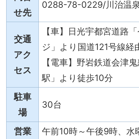
0288-78-0229/川治
せ先
【車】日光宇都宮道路「
交通
ジ」より国道121号線経
アク
【電車】野岩鉄道会津鬼
セス
駅」より徒歩10分
駐車
30台
場
営業
午前10時～午後9時、