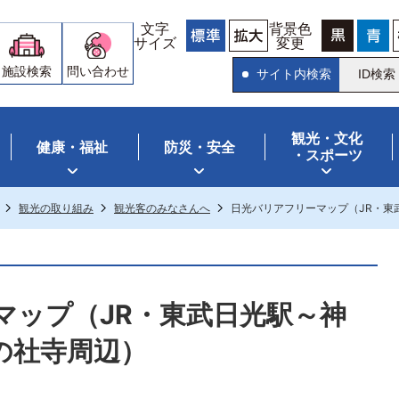
文字
背景色
サイズ
変更
施設検索
問い合わせ
サイト内検索
ID検索
観光・文化
健康・福祉
防災・安全
・スポーツ
観光の取り組み
観光客のみなさんへ
日光バリアフリーマップ（JR・東
マップ（JR・東武日光駅～神
の社寺周辺）