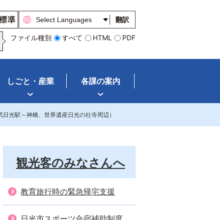
翻訳
ファイル種別
すべて
HTML
PDF
しごと・産業
各課の案内
武日光駅～神橋、世界遺産日光の社寺周辺）
観光客のみなさんへ
教育旅行時の緊急帰宅支援
日光市スポーツ合宿補助制度