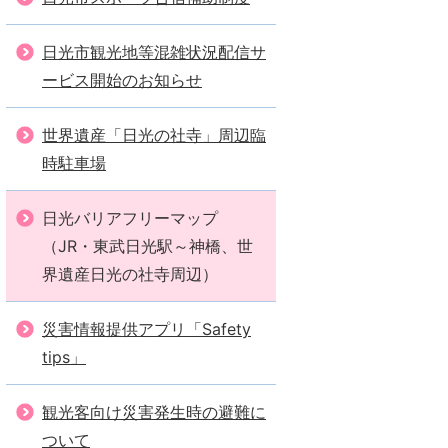
日光市観光地等混雑状況配信サ
ービス開始のお知らせ
世界遺産「日光の社寺」周辺臨
時駐車場
日光バリアフリーマップ
（JR・東武日光駅～神橋、世
界遺産日光の社寺周辺）
災害情報提供アプリ「Safety
tips」
観光客向け災害発生時の避難に
ついて