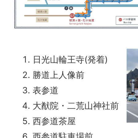
日光山輪王寺(発着)
勝道上人像前
表参道
大猷院・二荒山神社前
西参道茶屋
西参道駐車場前