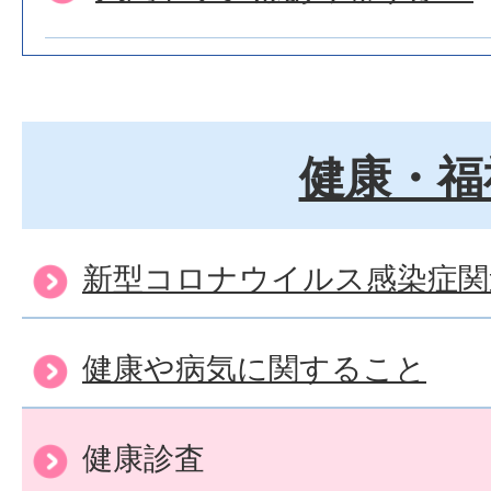
受けられる健診や検診は何
健康・福
健康相談などを受けたい。
新型コロナウイルス感染症関
高額療養費の申請手続きな
い。
健康や病気に関すること
健康診査