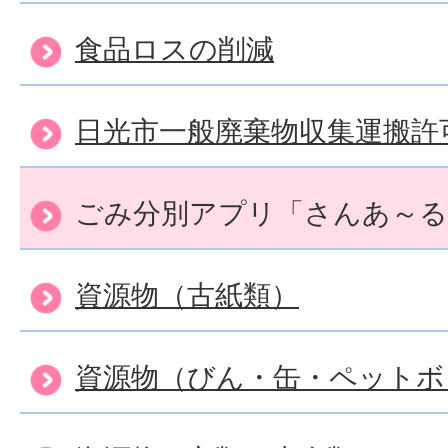
食品ロスの削減
エアコン・テレビ・洗濯機
日光市一般廃棄物収集運搬許
は？
ごみ分別アプリ「さんあ～る
資源物（古紙類）
資源物（びん・缶・ペットボ