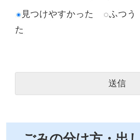
見つけやすかった
ふつう
布団の処分方法は？
た
雑紙ってどうやって出すの
古紙を雨の日に出してもい
モバイルバッテリーの出し
スプレー缶やカセットボン
ごみの分け方・出し