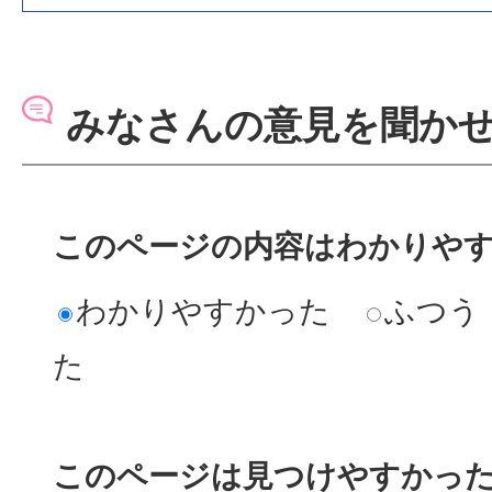
収集日程の第1月曜日とは？
みなさんの意見を聞か
祝日の収集は行なっていま
衣類・古布類の日に出せる
このページの内容はわかりや
は？
わかりやすかった
ふつう
た
大きくて指定ごみ袋に入ら
ればいい？
このページは見つけやすかっ