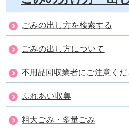
すの？
ごみの出し方を検索する
燃えるごみがまとまって出
接持ち込みできるの？
ごみの出し方について
不用品回収業者にご注意くだ
資源物・燃えないごみがま
ました。直接持ち込みでき
ふれあい収集
粗大ごみをリサイクルセン
粗大ごみ・多量ごみ
ん。どうすればいい？