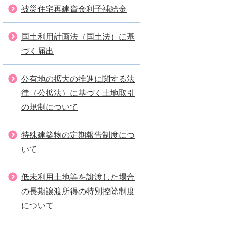
被災住宅再建資金利子補給金
国土利用計画法（国土法）に基
づく届出
公有地の拡大の推進に関する法
律（公拡法）に基づく土地取引
の規制について
特殊建築物の定期報告制度につ
いて
低未利用土地等を譲渡した場合
の長期譲渡所得の特別控除制度
について