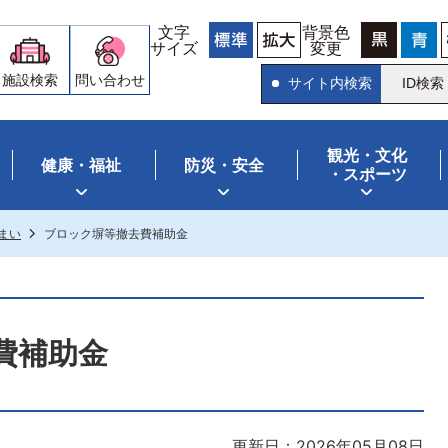
文字
背景色
サイズ
変更
施設検索
問い合わせ
サイト内検索
ID検索
観光・文化
健康・福祉
防災・安全
・スポーツ
まい
ブロック塀等撤去費補助金
費補助金
更新日：2026年05月08日