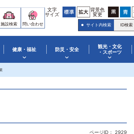
文字
背景色
サイズ
変更
施設検索
問い合わせ
サイト内検索
ID検索
観光・文化
健康・福祉
防災・安全
・スポーツ
業
ページID：
2929