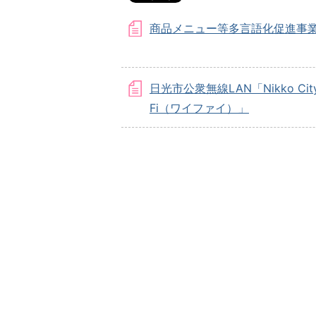
商品メニュー等多言語化促進事
日光市公衆無線LAN「Nikko City
Fi（ワイファイ）」