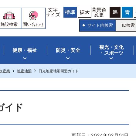
文字
背景色
サイズ
変更
施設検索
問い合わせ
サイト内検索
ID検索
観光・文化
健康・福祉
防災・安全
・スポーツ
水産業
地産地消
日光地産地消回遊ガイド
ガイド
更新日：2024年02月01日