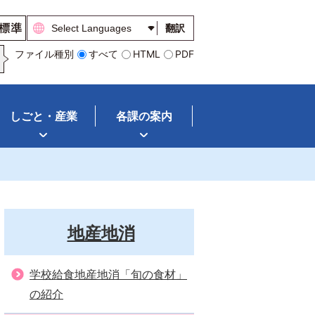
翻訳
ファイル種別
すべて
HTML
PDF
しごと・産業
各課の案内
地産地消
学校給食地産地消「旬の食材」
の紹介