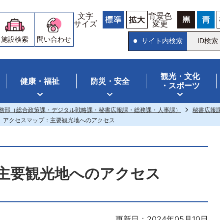
文字
背景色
サイズ
変更
施設検索
問い合わせ
サイト内検索
ID検索
観光・文化
健康・福祉
防災・安全
・スポーツ
務部（総合政策課・デジタル戦略課・秘書広報課・総務課・人事課）
秘書広報
アクセスマップ：主要観光地へのアクセス
主要観光地へのアクセス
更新日：2024年05月10日