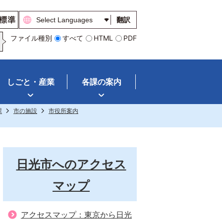
翻訳
ファイル種別
すべて
HTML
PDF
しごと・産業
各課の案内
課
市の施設
市役所案内
日光市へのアクセス
マップ
アクセスマップ：東京から日光