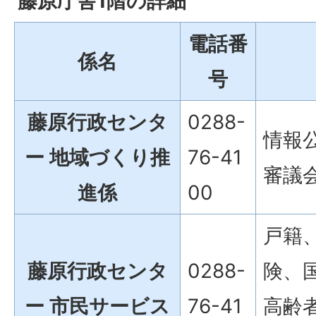
藤原庁舎1階の詳細
電話番
係名
号
藤原行政センタ
0288-
情報
ー 地域づくり推
76-41
審議
進係
00
戸籍
藤原行政センタ
0288-
険、
ー 市民サービス
76-41
高齢