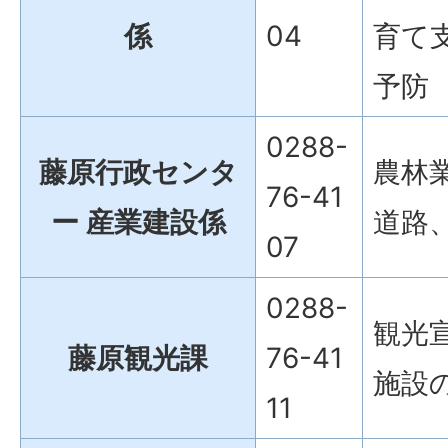
係
04
育て
予防
0288-
藤原行政センタ
農林
76-41
ー 産業建設係
道路
07
0288-
観光
藤原観光課
76-41
施設
11