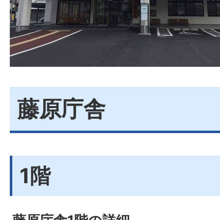
藤原庁舎
1階