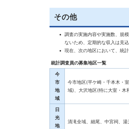
その他
調査の実施内容や実施数、規
ないため、定期的な収入は見
現在、次の地区において、統
統計調査員の募集地区一覧
今
市
今市地区(平ケ崎・千本木・室
地
域)、大沢地区(特に大室・木
域
日
光
清滝全域、細尾、中宮祠、湯
地