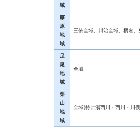
域
藤
原
三依全域、川治全域、柄倉、
地
域
足
尾
全域
地
域
栗
山
全域(特に湯西川・西川・川俣
地
域