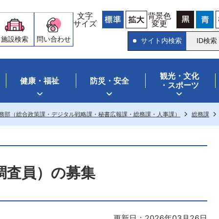
文字
背景色
サイズ
変更
施設検索
問い合わせ
サイト内検索
ID検索
観光・文化
健康・福祉
防災・安全
・スポーツ
務部（総合政策課・デジタル戦略課・秘書広報課・総務課・人事課）
総務課
調査員）の募集
更新日：2026年03月26日