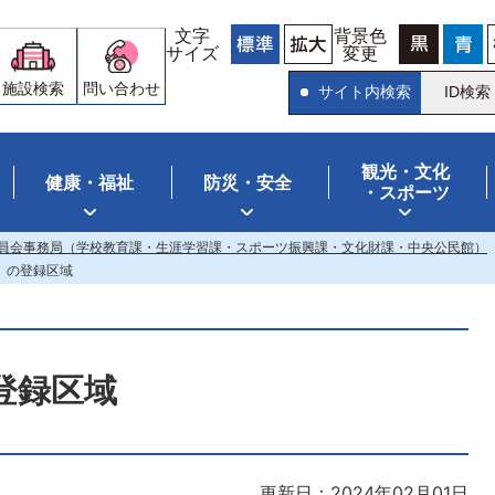
文字
背景色
サイズ
変更
施設検索
問い合わせ
サイト内検索
ID検索
観光・文化
健康・福祉
防災・安全
・スポーツ
員会事務局（学校教育課・生涯学習課・スポーツ振興課・文化財課・中央公民館）
」の登録区域
登録区域
更新日：2024年02月01日