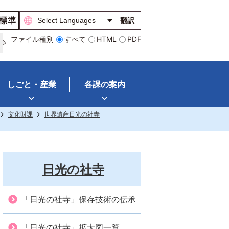
翻訳
ファイル種別
すべて
HTML
PDF
しごと・産業
各課の案内
文化財課
世界遺産日光の社寺
日光の社寺
「日光の社寺」保存技術の伝承
「日光の社寺」拡大図一覧