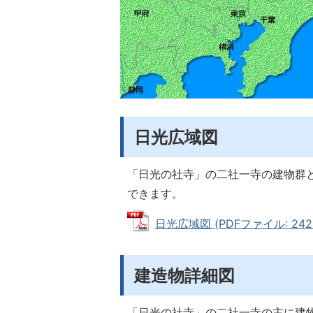
日光広域図
「日光の社寺」の二社一寺の建物群
できます。
日光広域図 (PDFファイル: 242.
建造物詳細図
「日光の社寺」の二社一寺の主に建