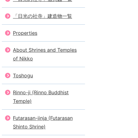
「日光の社寺」建造物一覧
Properties
About Shrines and Temples
of Nikko
Toshogu
Rinno-ji (Rinno Buddhist
Temple)
Futarasan-jinja (Futarasan
Shinto Shrine)