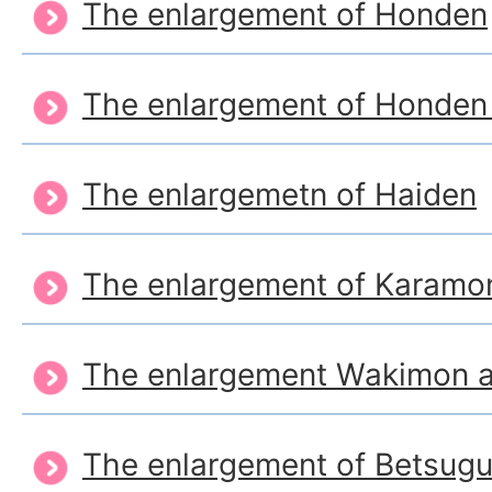
The enlargement of Honden
The enlargement of Honden
The enlargemetn of Haiden
The enlargement of Karamo
The enlargement Wakimon a
The enlargement of Betsugu 