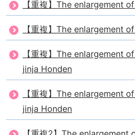
【重複】The enlargement of 
【重複】The enlargement of
【重複】The enlargement of 
jinja Honden
【重複】The enlargement of 
jinja Honden
【重複2】The enlargement of