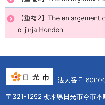
【重複2】The enlargement of
o-jinja Honden
法人番号 60000
〒321-1292
栃木県日光市今市本