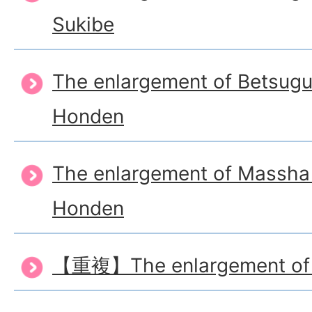
Sukibe
The enlargement of Betsugu
Honden
The enlargement of Massha 
Honden
【重複】The enlargement of 