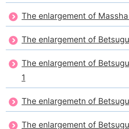
The enlargement of Massha 
The enlargement of Betsugu 
The enlargement of Betsugu 
1
The enlargemetn of Betsugu
The enlargement of Betsugu 