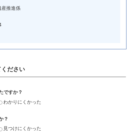
遺産推進係
4
てください
たですか？
わかりにくかった
か？
見つけにくかった