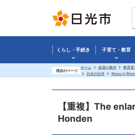
くらし・手続き
子育て・教育
ホーム
各課の案内
教育委
現在のページ
日光の社寺
Rinno-ji (Rin
【重複】The enlarge
Honden