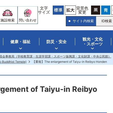
文字
背景色
サイズ
変更
施設検索
問い合わせ
サイト内検索
ID検索
観光・文化
健康・福祉
防災・安全
・スポーツ
員会事務局（学校教育課・生涯学習課・スポーツ振興課・文化財課・中央公民館）
no Buddhist Temple)
【重複】The enlargement of Taiyu-in Reibyo Honden
ment of Taiyu-in Reibyo