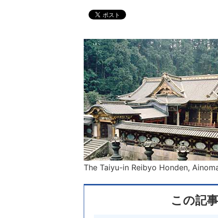
The Taiyu-in Reibyo Honden, Ainom
この記