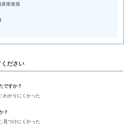
遺産推進係
4
てください
たですか？
わかりにくかった
か？
見つけにくかった