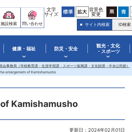
文字
背景色
サイズ
変更
施設検索
問い合わせ
サイト内検索
ID検索
観光・文化
健康・福祉
防災・安全
・スポーツ
員会事務局（学校教育課・生涯学習課・スポーツ振興課・文化財課・中央公民館）
he enlargemetn of Kamishamusho
 of Kamishamusho
更新日：2024年02月01日