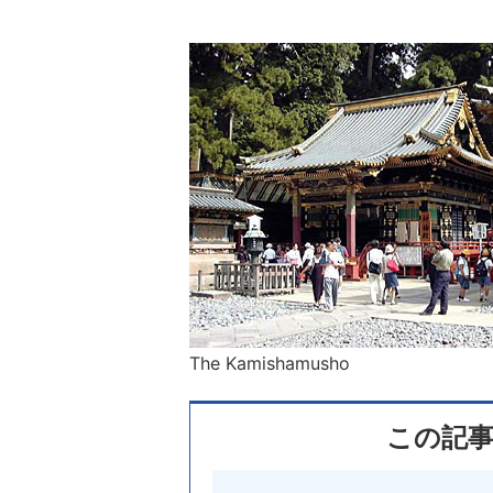
The Kamishamusho
この記