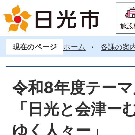
施設
ホーム
各課の案
現在のページ
令和8年度テーマ
「日光と会津ー
ゆく人々ー」