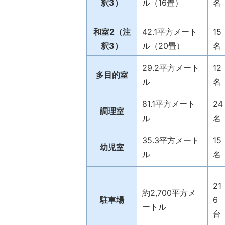
釈3）
ル（16畳）
名
和室2（注
42.1平方メート
15
釈3）
ル（20畳）
名
29.2平方メート
12
多目的室
ル
名
81.1平方メート
24
調理室
ル
名
35.3平方メート
15
幼児室
ル
名
21
約2,700平方メ
駐車場
6
ートル
台