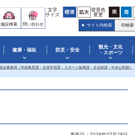
文字
背景色
サイズ
変更
施設検索
問い合わせ
サイト内検索
ID検索
観光・文化
健康・福祉
防災・安全
・スポーツ
員会事務局（学校教育課・生涯学習課・スポーツ振興課・文化財課・中央公民館）
更新日：2026年07月28日