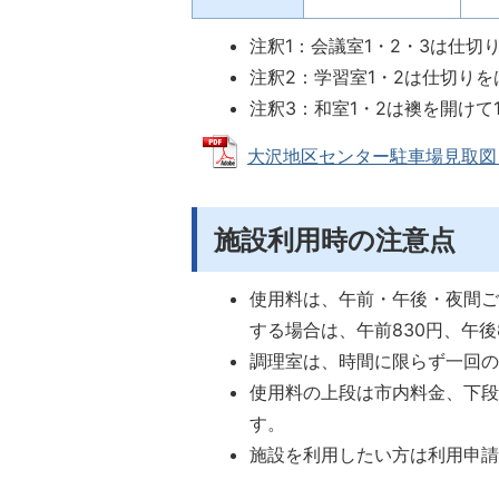
注釈1：会議室1・2・3は仕切
注釈2：学習室1・2は仕切り
注釈3：和室1・2は襖を開け
大沢地区センター駐車場見取図 (PD
施設利用時の注意点
使用料は、午前・午後・夜間ご
する場合は、午前830円、午後8
調理室は、時間に限らず一回
使用料の上段は市内料金、下
す。
施設を利用したい方は利用申