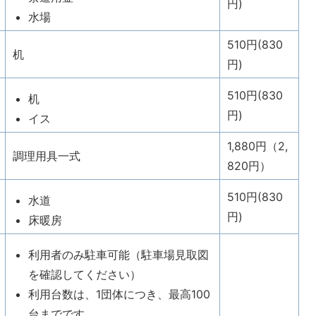
円)
水場
510円(830
机
円)
510円(830
机
円)
イス
1,880円（2,
調理用具一式
820円）
510円(830
水道
円)
床暖房
利用者のみ駐車可能（駐車場見取図
を確認してください）
利用台数は、1団体につき、最高100
台までです。