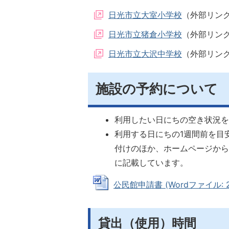
日光市立大室小学校
（外部リン
日光市立猪倉小学校
（外部リン
日光市立大沢中学校
（外部リン
施設の予約について
利用したい日にちの空き状況
利用する日にちの1週間前を目
付けのほか、ホームページか
に記載しています。
公民館申請書 (Wordファイル: 20
貸出（使用）時間