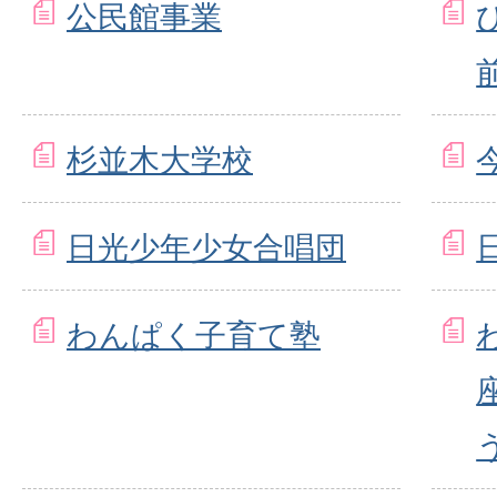
公民館事業
杉並木大学校
日光少年少女合唱団
わんぱく子育て塾