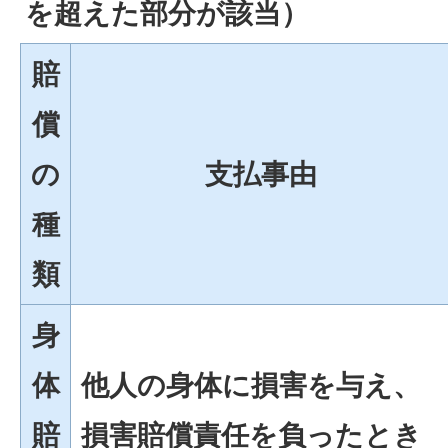
を超えた部分が該当）
賠
償
の
支払事由
種
類
身
体
他人の身体に損害を与え、
賠
損害賠償責任を負ったとき