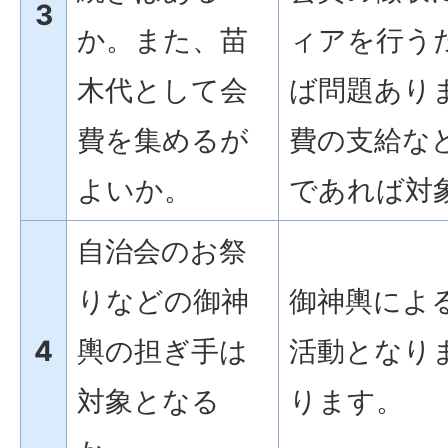
3
か。また、苗
ィアを行う
木代として会
ば問題あり
費を集めるが
費の支給な
よいか。
であれば対
自治会のお祭
りなどの御神
御神輿によ
4
輿の担ぎ手は
活動となり
対象となる
ります。