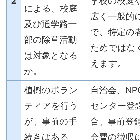
2
学校の校庭
による、校庭
広く一般的
及び通学路一
で、特定の
部の除草活動
ためではな
は対象となる
えます。
か。
植樹のボラン
自治会、NP
ティアを行う
センター登
が、事前の手
合、事前登
続きはある
会費の徴収