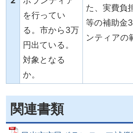
2
ボランティア
た、実費負
を行ってい
等の補助金
る。市から3万
ンティアの
円出ている。
対象となる
か。
関連書類