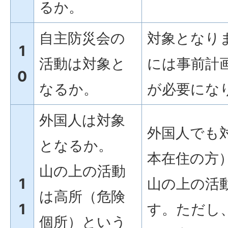
るか。
自主防災会の
対象となり
1
活動は対象と
には事前計
0
なるか。
が必要にな
外国人は対象
外国人でも
となるか。
本在住の方
山の上の活動
1
山の上の活
は高所（危険
1
す。ただし
個所）という