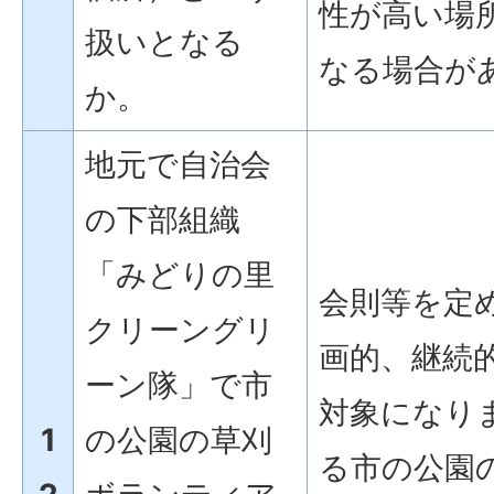
性が高い場
扱いとなる
なる場合が
か。
地元で自治会
の下部組織
「みどりの里
会則等を定
クリーングリ
画的、継続
ーン隊」で市
対象になり
1
の公園の草刈
る市の公園