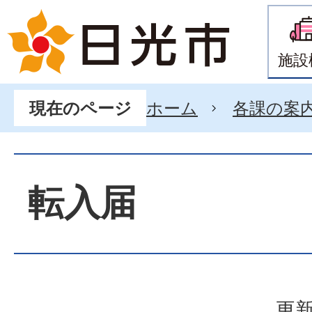
施設
ホーム
各課の案
現在のページ
転入届
更新