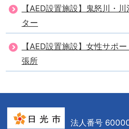
【AED設置施設】鬼怒川・
ター
【AED設置施設】女性サポ
張所
法人番号 60000