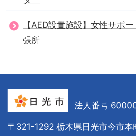
ター
【AED設置施設】女性サポ
張所
法人番号 60000
〒321-1292
栃木県日光市今市本