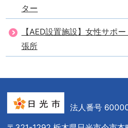
ター
【AED設置施設】女性サポ
張所
法人番号 60000
〒321-1292
栃木県日光市今市本