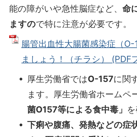
能の障がいや急性脳症など、
命
ますの
で特に注意が必要です。
腸管出血性大腸菌感染症（O-
ましょう！（チラシ） (PDFファ
厚生労働省では
O-157
に関
ます。厚生労働省ホームペ
菌O157等による食中毒」
を
下痢や腹痛
、
発熱などの症