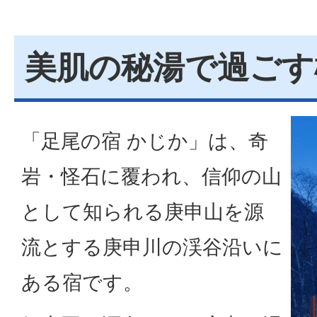
美肌の秘湯で過ごす
「足尾の宿 かじか」は、奇
岩・怪石に覆われ、信仰の山
として知られる庚申山を源
流とする庚申川の渓谷沿いに
ある宿です。