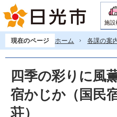
施設
ホーム
各課の案
現在のページ
四季の彩りに風
宿かじか（国民
荘）