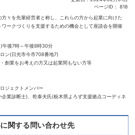
ページID：
818
の方々を先輩経営者と称し、これらの方から起業に向けた
トワークづくりを支援するための機会として座談会を開催
日)午後7時～午後8時30分
ン(日光市今市708番地7)
業・創業をお考えの方又は起業間もない方等
プロジェクトメンバー
小企業診断士)、乾泰夫氏(栃木県よろず支援拠点コーディネ
事に関する問い合わせ先