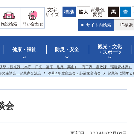
文字
背景色
サイズ
変更
施設検索
問い合わせ
サイト内検索
ID検索
観光・文化
健康・福祉
防災・安全
・スポーツ
済部（観光課（本庁・日光・藤原・足尾・栗山）・商工課・農政課・環境森林課）
去の座談会・起業家交流会
令和4年度座談会・起業家交流会
起業等に関する
談会
更新日：2024年02月01日