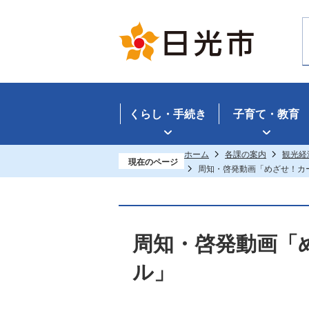
くらし・手続き
子育て・教育
ホーム
各課の案内
観光経
現在のページ
周知・啓発動画「めざせ！カ
周知・啓発動画「
ル」