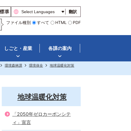
翻訳
ファイル種別
すべて
HTML
PDF
しごと・産業
各課の案内
環境森林課
環境保全
地球温暖化対策
地球温暖化対策
「2050年ゼロカーボンシテ
ィ」宣言