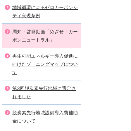
地域循環によるゼロカーボンシ
ティ実現条例
周知・啓発動画「めざせ！カー
ボンニュートラル」
再生可能エネルギー導入促進に
向けたゾーニングマップについ
て
第3回脱炭素先行地域に選定さ
れました
脱炭素先行地域設備導入費補助
金について