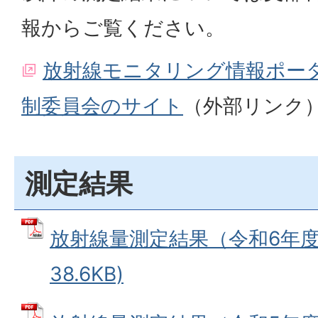
報からご覧ください。
放射線モニタリング情報ポータ
制委員会のサイト
（外部リンク
測定結果
放射線量測定結果（令和6年度）
38.6KB)