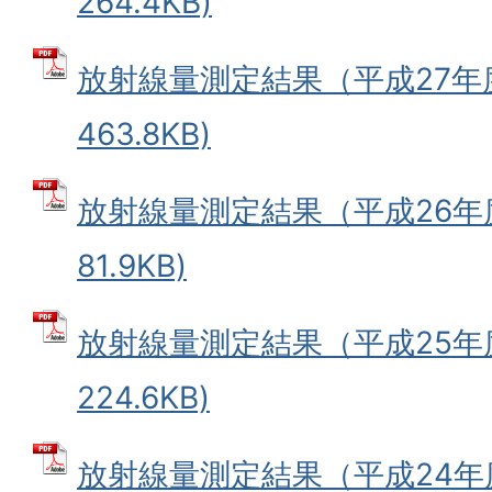
264.4KB)
放射線量測定結果（平成27年度
463.8KB)
放射線量測定結果（平成26年度
81.9KB)
放射線量測定結果（平成25年度
224.6KB)
放射線量測定結果（平成24年度