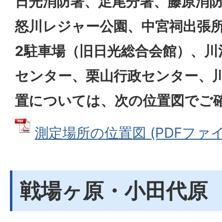
日光消防署、足尾分署、藤原消
怒川レジャー公園、中宮祠出張
2駐車場（旧日光総合会館）、川
センター、栗山行政センター、
置については、次の位置図でご
測定場所の位置図 (PDFファイル:
戦場ヶ原・小田代原