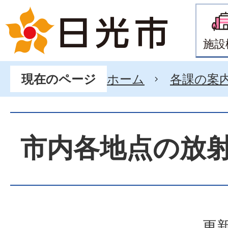
施設
ホーム
各課の案
現在のページ
市内各地点の放
更新