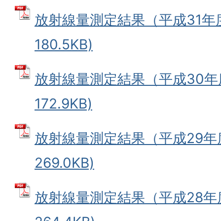
放射線量測定結果（平成31年度
180.5KB)
放射線量測定結果（平成30年度
172.9KB)
放射線量測定結果（平成29年度
269.0KB)
放射線量測定結果（平成28年度