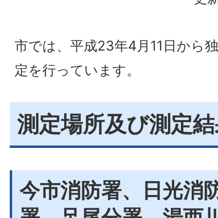
市では、平成23年4月11日から
定を行っています。
測定場所及び測定結
今市消防署、日光消
署、足尾分署、湯西