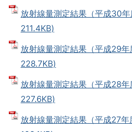
放射線量測定結果（平成30年度
211.4KB)
放射線量測定結果（平成29年度
228.7KB)
放射線量測定結果（平成28年度
227.6KB)
放射線量測定結果（平成27年度