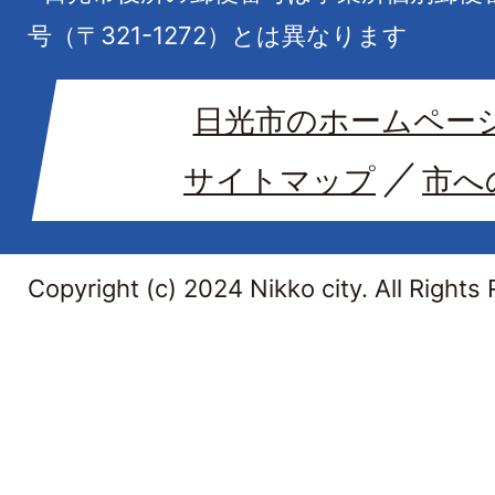
号（〒321-1272）とは異なります
日光市のホームペー
サイトマップ
市へ
Copyright (c) 2024 Nikko city. All Rights