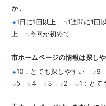
か。
1日に1回以上
1週間に1回
上
今回が初めて
市ホームページの情報は探し
10：とても探しやすい
9
5
4
3
2
1：とて