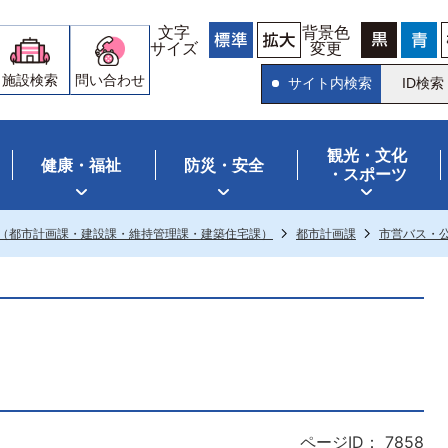
文字
背景色
サイズ
変更
施設検索
問い合わせ
サイト内検索
ID検索
観光・文化
健康・福祉
防災・安全
・スポーツ
（都市計画課・建設課・維持管理課・建築住宅課）
都市計画課
市営バス・
ページID：
7858