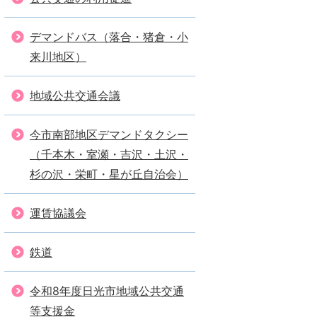
デマンドバス（落合・猪倉・小
来川地区）
地域公共交通会議
今市南部地区デマンドタクシー
（千本木・室瀬・吉沢・土沢・
杉の沢・栄町・星が丘自治会）
運賃協議会
鉄道
令和8年度日光市地域公共交通
等支援金