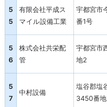
5
有限会社平成ス
宇都宮市今
5
マイル設備工業
番1号
5
株式会社共栄配
宇都宮市
6
管
地2
5
塩谷郡塩
中村設備
7
3450番地