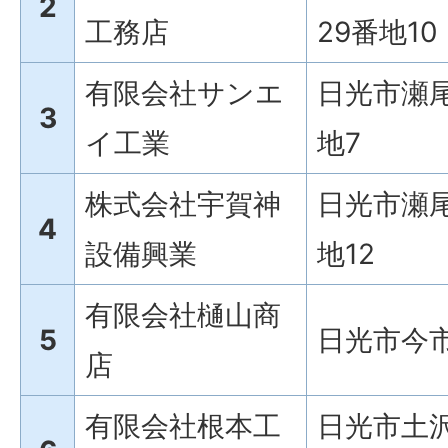
2
工務店
29番地10
有限会社サンエ
日光市瀬尾
3
イ工業
地7
株式会社宇賀神
日光市瀬尾
4
設備興業
地12
有限会社樋山商
5
日光市今市
店
有限会社根本工
日光市土沢