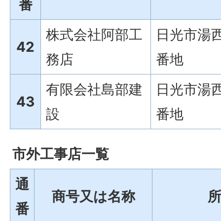
番
株式会社阿部工
日光市湯西
42
務店
番地
有限会社島部建
日光市湯西
43
設
番地
市外工事店一覧
通
商号又は名称
番