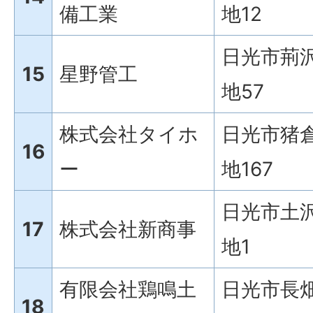
備工業
地12
日光市荊沢
15
星野管工
地57
株式会社タイホ
日光市猪倉
16
ー
地167
日光市土沢
17
株式会社新商事
地1
有限会社鶏鳴土
日光市長畑
18