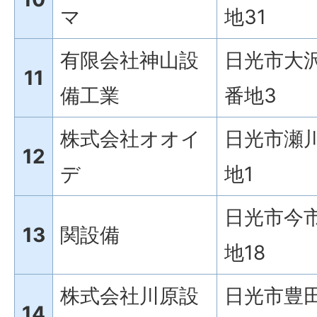
マ
地31
有限会社神山設
日光市大沢
11
備工業
番地3
株式会社オオイ
日光市瀬川
12
デ
地1
日光市今市
13
関設備
地18
株式会社川原設
日光市豊田
14