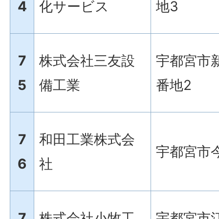
4
化サービス
地3
7
株式会社三友設
宇都宮市新
5
備工業
番地2
7
和田工業株式会
宇都宮市今
6
社
7
株式会社小牧工
宇都宮市江