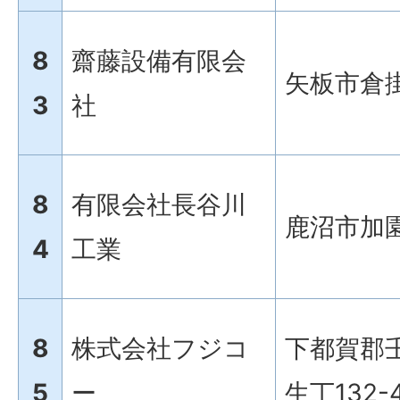
8
齋藤設備有限会
矢板市倉掛
3
社
8
有限会社長谷川
鹿沼市加園
4
工業
8
株式会社フジコ
下都賀郡
5
ー
生丁132-