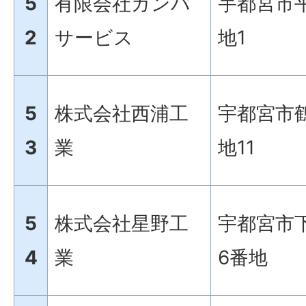
5
有限会社ガンバ
宇都宮市平
2
サービス
地1
5
株式会社西浦工
宇都宮市鶴
3
業
地11
5
株式会社星野工
宇都宮市下
4
業
6番地