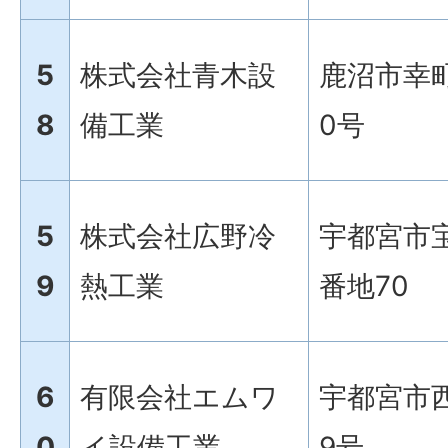
5
株式会社青木設
鹿沼市幸町
8
備工業
0号
5
株式会社広野冷
宇都宮市宝
9
熱工業
番地70
6
有限会社エムワ
宇都宮市
0
イ設備工業
9号