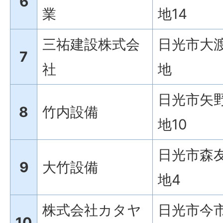
6
業
地14
三祐建設株式会
日光市大渡
7
社
地
日光市矢野
8
竹内設備
地10
日光市森友
9
大竹設備
地4
株式会社カタヤ
日光市今市
10