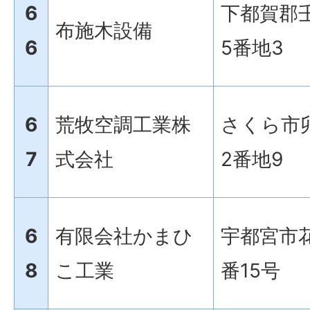
6
下都賀郡
布施木設備
6
5番地3
6
荒牧空調工業株
さくら市卯
7
式会社
2番地9
6
有限会社かまひ
宇都宮市花
8
こ工業
番15号