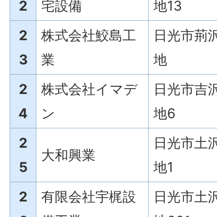
2
宅設備
地13
2
株式会社鮫島工
日光市荊沢
3
業
地
2
株式会社イマデ
日光市吉沢
4
ン
地6
2
日光市土沢
大和興業
5
地1
2
有限会社宇梶設
日光市土沢