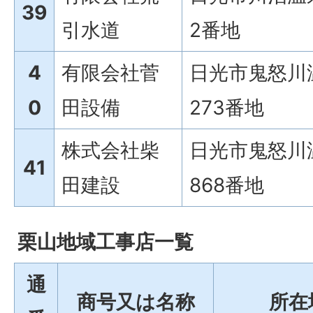
39
引水道
2番地
4
有限会社菅
日光市鬼怒川
0
田設備
273番地
株式会社柴
日光市鬼怒川
41
田建設
868番地
栗山地域工事店一覧
通
商号又は名称
所在