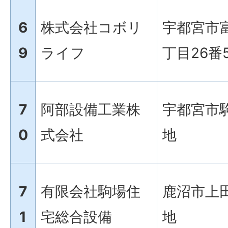
6
株式会社コボリ
宇都宮市
9
ライフ
丁目26番
7
阿部設備工業株
宇都宮市駒
0
式会社
地
7
有限会社駒場住
鹿沼市上田
1
宅総合設備
地