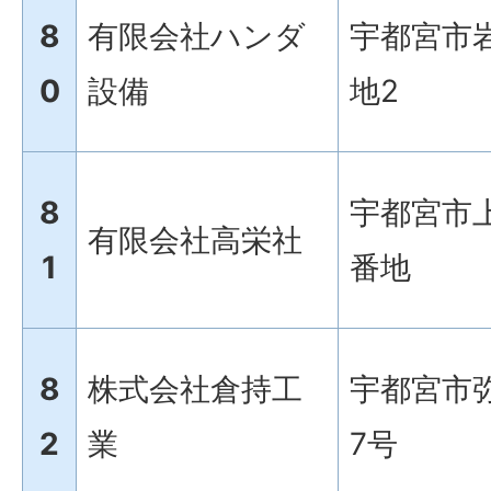
8
有限会社ハンダ
宇都宮市岩
0
設備
地2
8
宇都宮市上
有限会社高栄社
1
番地
8
株式会社倉持工
宇都宮市弥
2
業
7号