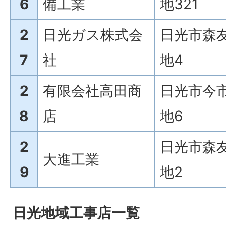
6
備工業
地321
2
日光ガス株式会
日光市森友
7
社
地4
2
有限会社高田商
日光市今市
8
店
地6
2
日光市森友
大進工業
9
地2
日光地域工事店一覧