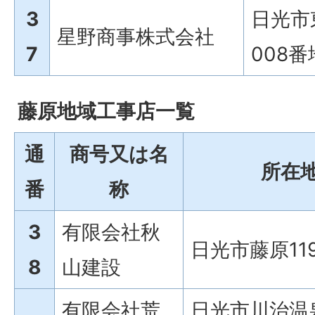
3
日光市
星野商事株式会社
7
008番
藤原地域工事店一覧
通
商号又は名
所在
番
称
3
有限会社秋
日光市藤原11
8
山建設
有限会社荒
日光市川治温