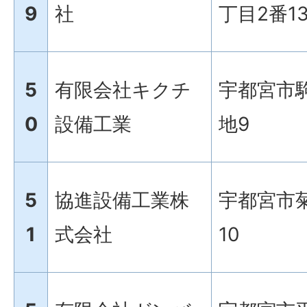
9
社
丁目2番1
5
有限会社キクチ
宇都宮市駒
0
設備工業
地9
5
協進設備工業株
宇都宮市菊
1
式会社
10