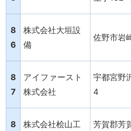
8
株式会社大垣設
佐野市岩崎
6
備
8
アイファースト
宇都宮野沢
7
株式会社
4
8
株式会社桧山工
芳賀郡芳