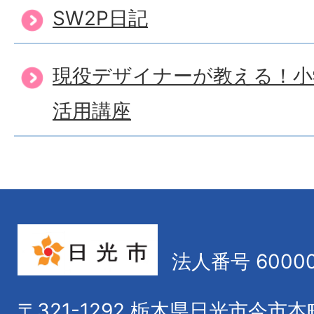
SW2P日記
現役デザイナーが教える！小学
活用講座
法人番号 60000
〒321-1292
栃木県日光市今市本