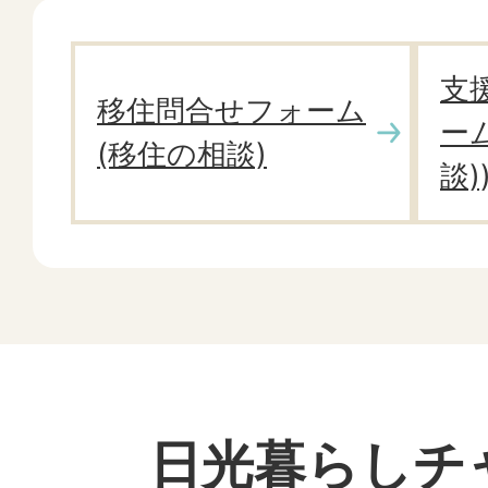
2026年06月18日
支
日光暮らしセミナー「移住×
移住問合せフォーム
ー
クを【アーカイブ】にアップ
(移住の相談)
談)
2026年06月08日
令和8年7月31日金曜日18時
ミナー「移住×就農」オンラ
します！
2026年05月26日
日光暮らしチ