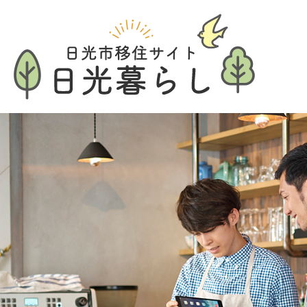
1
2
枚
枚
目
目
の
の
ス
ス
ラ
ラ
イ
イ