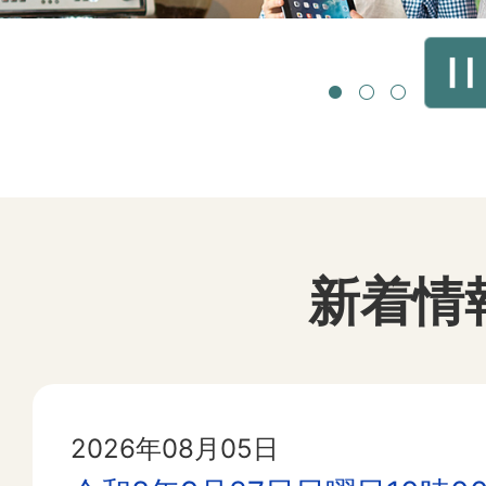
ド
ド
新着情
2026年08月05日