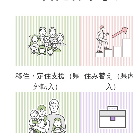
移住者インタビューを更新し
ん（就職・起業）ゲストハウ
家
2026年05月26日
移住者インタビューを更新し
（セカンドライフ・起業）タ
移住・定住支援（県
住み替え（県
外転入）
入）
2026年05月26日
移住者インタビューを更新し
ん（起業）民泊オーナー