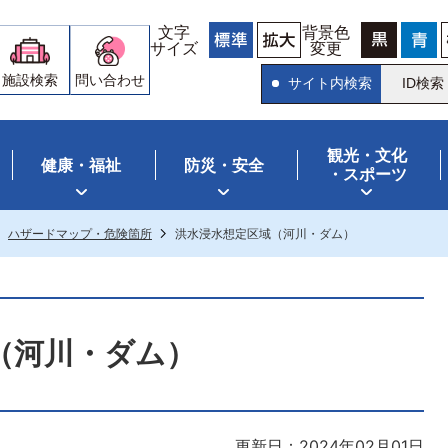
文字
背景色
サイズ
変更
施設検索
問い合わせ
サイト内検索
ID検索
観光・文化
健康・福祉
防災・安全
・スポーツ
ハザードマップ・危険箇所
洪水浸水想定区域（河川・ダム）
（河川・ダム）
更新日：2024年02月01日