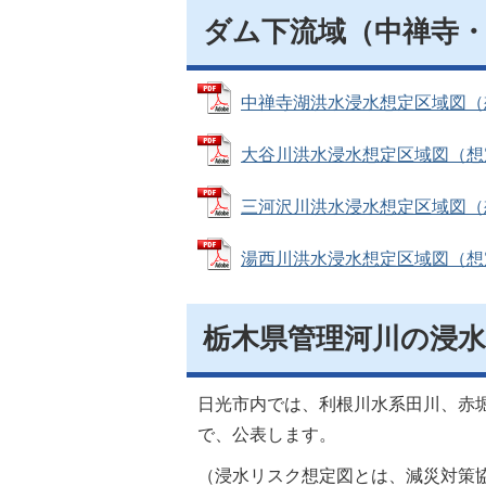
ダム下流域（中禅寺
中禅寺湖洪水浸水想定区域図（想定
大谷川洪水浸水想定区域図（想定最
三河沢川洪水浸水想定区域図（想定
湯西川洪水浸水想定区域図（想定最
栃木県管理河川の浸
日光市内では、利根川水系田川、赤
で、公表します。
（浸水リスク想定図とは、減災対策