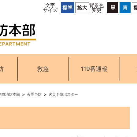
文字
背景色
サイズ
変更
防
救急
119番通報
光市消防本部
火災予防
火災予防ポスター