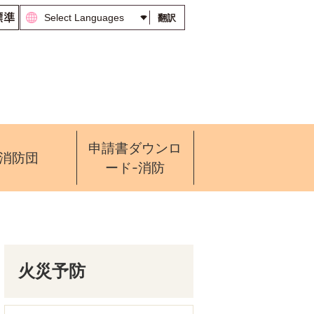
翻訳
申請書ダウンロ
消防団
ード-消防
火災予防