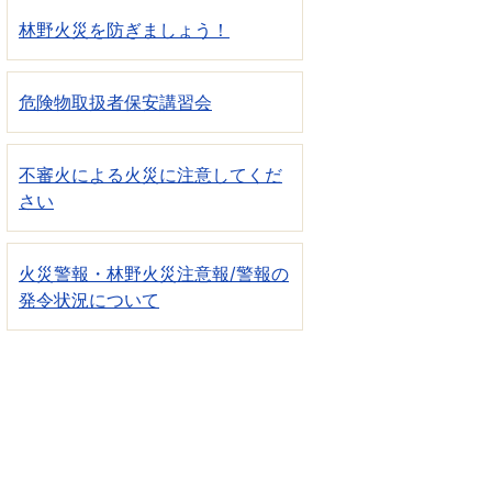
林野火災を防ぎましょう！
危険物取扱者保安講習会
不審火による火災に注意してくだ
さい
火災警報・林野火災注意報/警報の
発令状況について