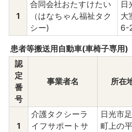
合同会社おたすけたい
日
1
（はなちゃん福祉タク
大室
シー)
6-
患者等搬送用自動車(車椅子専用)
認
定
事業者名
所在
番
号
介護タクシーラ
日光市
1
イフサポートサ
町上の平