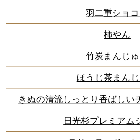
羽二重ショコ
柿やん
竹炭まんじゅ
ほうじ茶まんじ
きぬの清流しっとり香ばしい
日光杉プレミアム