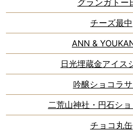
グランガトー
チーズ最中
ANN & YOUKA
日光埋蔵金アイス
吟醸ショコラサ
二荒山神社・円石ショ
チョコ丸缶