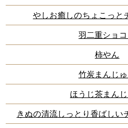
やしお癒しのちょこっと
羽二重ショコ
柿やん
竹炭まんじゅ
ほうじ茶まんじ
きぬの清流しっとり香ばしい