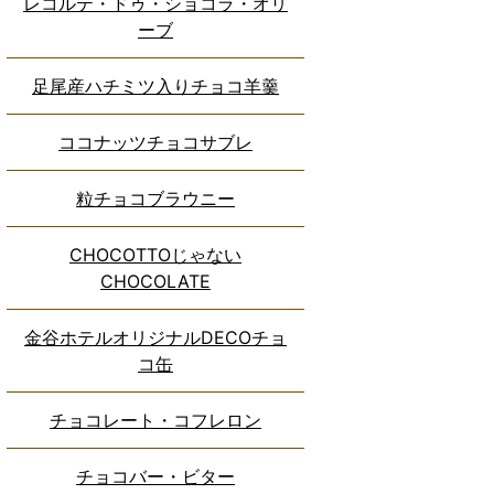
レコルテ・ドゥ・ショコラ・オリ
ーブ
足尾産ハチミツ入りチョコ羊羹
ココナッツチョコサブレ
粒チョコブラウニー
CHOCOTTOじゃない
CHOCOLATE
金谷ホテルオリジナルDECOチョ
コ缶
チョコレート・コフレロン
チョコバー・ビター