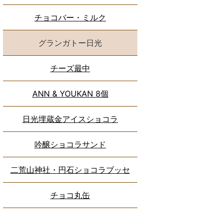
チョコバー・ミルク
グランガトー日光
チーズ最中
ANN & YOUKAN 8個
日光埋蔵金アイスショコラ
吟醸ショコラサンド
二荒山神社・円石ショコラブッセ
チョコ丸缶