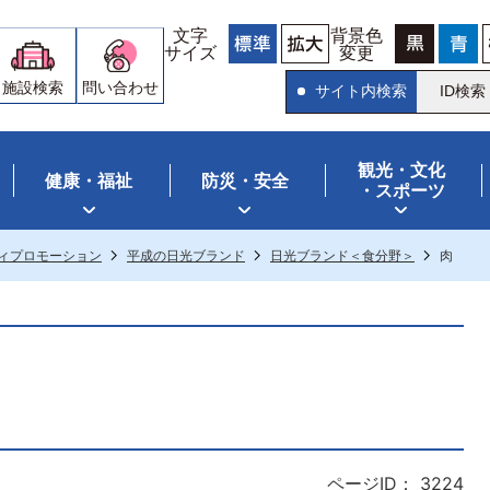
文字
背景色
サイズ
変更
施設検索
問い合わせ
サイト内検索
ID検索
観光・文化
健康・福祉
防災・安全
・スポーツ
ィプロモーション
平成の日光ブランド
日光ブランド＜食分野＞
肉
ページID：
3224