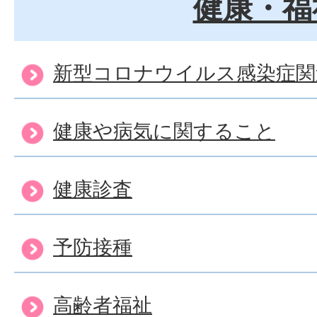
健康・福
身体障害者手帳を持ってい
新型コロナウイルス感染症関
き、手帳の返還は必要です
健康や病気に関すること
障害者が受けられる障害福
んな種類がありますか？
健康診査
予防接種
障害福祉サービス施設に入
すが、どこか紹介してもら
高齢者福祉