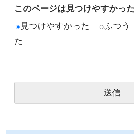
が。
このページは見つけやすかっ
見つけやすかった
ふつう
国民健康保険加入者が出産
た
付金について知りたい。