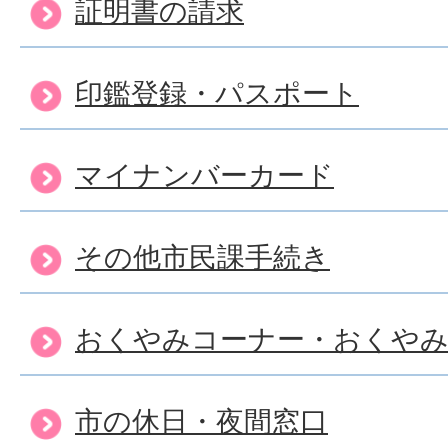
国民健康保険料の軽減につ
証明書の請求
が。
印鑑登録・パスポート
国民健康保険加入者が出産
マイナンバーカード
付金について知りたい。
その他市民課手続き
おくやみコーナー・おくや
市の休日・夜間窓口