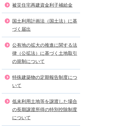
被災住宅再建資金利子補給金
国土利用計画法（国土法）に基
づく届出
公有地の拡大の推進に関する法
律（公拡法）に基づく土地取引
の規制について
特殊建築物の定期報告制度につ
いて
低未利用土地等を譲渡した場合
の長期譲渡所得の特別控除制度
について