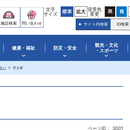
文字
背景色
サイズ
変更
施設検索
問い合わせ
サイト内検索
ID検索
観光・文化
健康・福祉
防災・安全
・スポーツ
まい
空き家
ページID：
3001