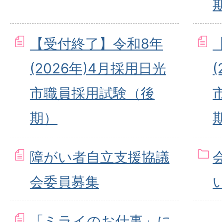
【受付終了】令和8年
(2026年)4月採用日光
市職員採用試験（後
期）
障がい者自立支援協議
会委員募集
「ミライのお仕事」に